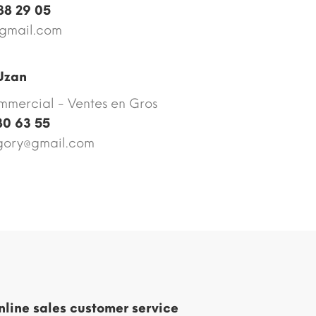
88 29 05
gmail.com
Uzan
mmercial - Ventes en Gros
80 63 55
gory@gmail.com
nline sales customer service