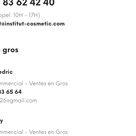
 83 62 42 40‬
ppel: 10H - 17H)
t@institut-cosmetic.com
 gros
edric
mmercial - Ventes en Gros
83 65 64
s26@gmail.com
y
mmercial - Ventes en Gros