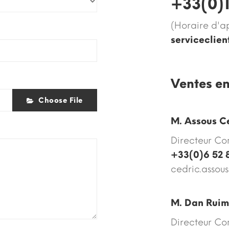
+33(0)1
(Horaire d'a
serviceclien
Ventes en
Choose File
M. Assous C
Directeur Co
+33(0)6 52 
cedric.assou
M. Dan Ruim
Directeur Co